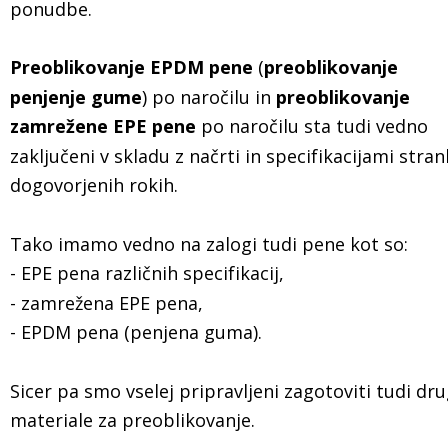
ponudbe. 
Preoblikovanje EPDM pene
 (
preoblikovanje 
penjenje gume
) po naročilu in 
preoblikovanje 
zamrežene EPE pene
 po naročilu sta tudi vedno 
zaključeni v skladu z načrti in specifikacijami strank
dogovorjenih rokih.
Tako imamo vedno na zalogi tudi pene kot so:
- EPE pena različnih specifikacij,
- zamrežena EPE pena,
- EPDM pena (penjena guma).
Sicer pa smo vselej pripravljeni zagotoviti tudi dru
materiale za preoblikovanje.