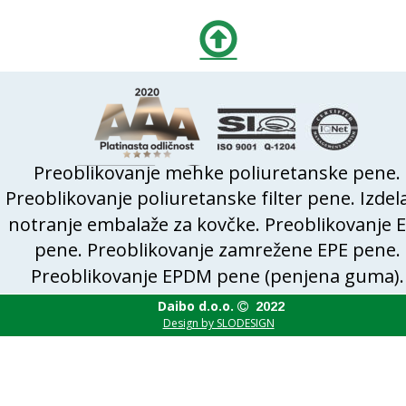
Preoblikovanje mehke poliuretanske pene. 
Preoblikovanje poliuretanske filter pene. Izdel
notranje embalaže za kovčke. Preoblikovanje E
pene. Preoblikovanje zamrežene EPE pene. 
Preoblikovanje EPDM pene (penjena guma).
Daibo d.o.o. 
  2022

Design by SLODESIGN